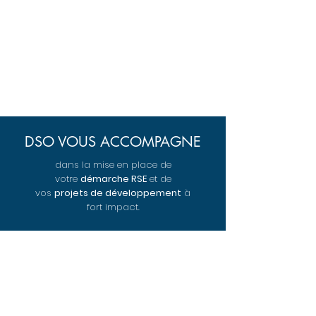
DSO VOUS ACCOMPAGNE
dans la mise en place de
votre
démarche RSE
et
de
vos
projets de développement
à
fort impact.