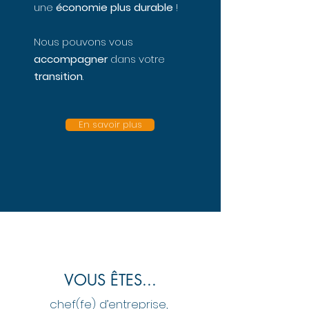
une
économie plus durable
!
Nous pouvons vous
accompagner
dans votre
transition
.
En savoir plus
VOUS ÊTES...
chef(fe) d’entreprise,